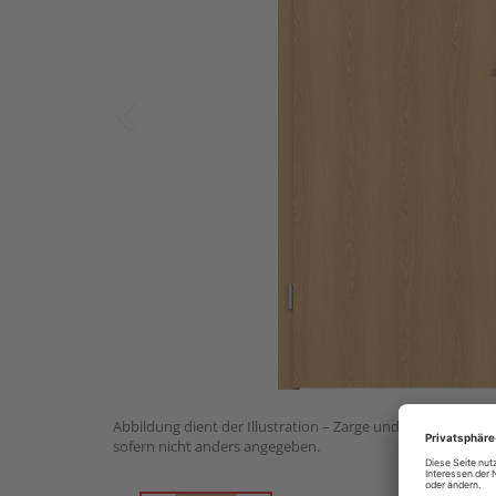
Abbildung dient der Illustration – Zarge und Drückergarnit
sofern nicht anders angegeben.