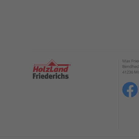
Max Frie
Bendheck
41236 M