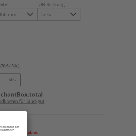
eite
DIN Richtung
,70 € / Stk.)
Stk.
rchantBox.total
ndkosten für Stückgut
en
icht im Liefergebiet