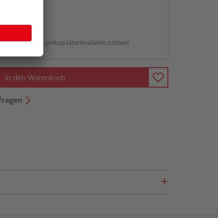
abholen
g:
antBox.option.pickup.laterAvailable.subtext
In den Warenkorb
fragen