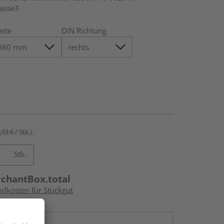
lasse3
eite
DIN Richtung
,93 € / Stk.)
Stk.
rchantBox.total
ndkosten für Stückgut