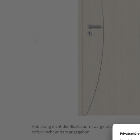
Abbildung dient der Illustration – Zarge und Drückergarnit
sofern nicht anders angegeben.