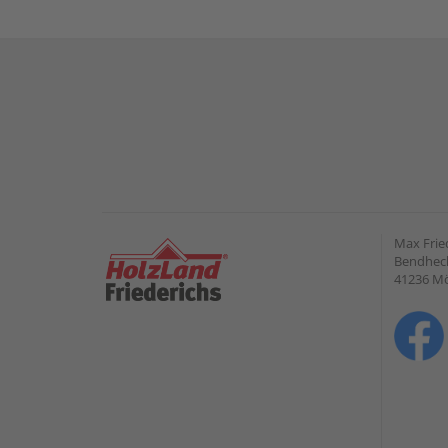
Max Frie
Bendheck
41236 M