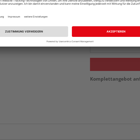
Online bestell
Ihr Standort ist n
Beim Händler 
Auf Vorbestellun
vue.ads.priceMerch
Komplettangebot an