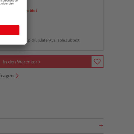
en
icht im Liefergebiet
abholen
g:
antBox.option.pickup.laterAvailable.subtext
In den Warenkorb
fragen