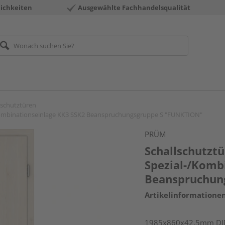
ichkeiten
Ausgewählte Fachhandelsqualität
lschutztüren
/Kombinationseinlage KK3 SSK2 Beanspruchungsgruppe S "FUNKTION"
PRÜM
Schallschutzt
Spezial-/Komb
Beanspruchun
Artikelinformatione
1985x860x42,5mm DIN 