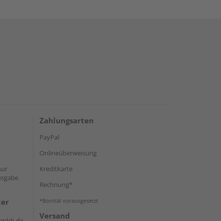
Zahlungsarten
PayPal
Onlineüberweisung
nur
Kreditkarte
sgabe
Rechnung*
ter
*Bonität vorausgesetzt
Versand
-gmbh.de