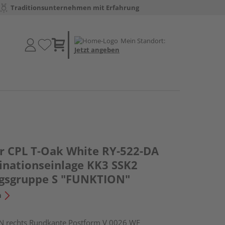
Traditionsunternehmen mit Erfahrung
Mein Standort:
Jetzt angeben
ür CPL T-Oak White RY-522-DA
inationseinlage KK3 SSK2
gsgruppe S "FUNKTION"
n
rechts Rundkante Postform V 0026 WF