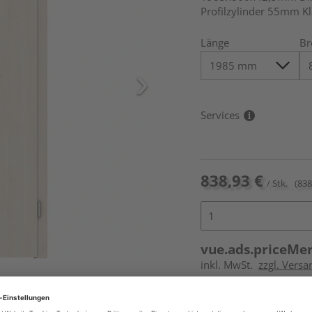
Profilzylinder 55mm K
Länge
Br
Services
838,93 €
/ Stk.
(838
vue.ads.priceMe
inkl. MwSt.
zzgl. Versa
ur nicht im Lieferumfang enthalten,