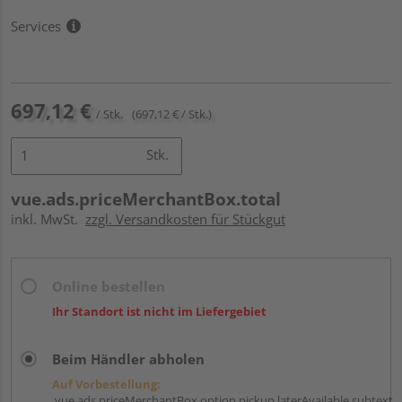
Services
697,12 €
/ Stk.
(697,12 € / Stk.)
Stk.
vue.ads.priceMerchantBox.total
inkl. MwSt.
zzgl. Versandkosten für Stückgut
Online bestellen
Ihr Standort ist nicht im Liefergebiet
Beim Händler abholen
Auf Vorbestellung:
vue.ads.priceMerchantBox.option.pickup.laterAvailable.subtext