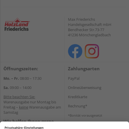
Max Friederichs
Handelsgesellschaft mbH
Bendhecker Str.73-77
41236 Mönchengladbach
Öffnungszeiten:
Zahlungsarten
Mo. – Fr.
08:00 – 17:30
PayPal
Sa.
09:00 – 14:00
Onlineüberweisung
Bitte beachten Sie:
Kreditkarte
Warenausgabe nur Montag bis
Rechnung*
Freitag –
keine
Warenausgabe am
Samstag
*Bonität vorausgesetzt
Wir helfen Ihnen gerne
Versand
weiter