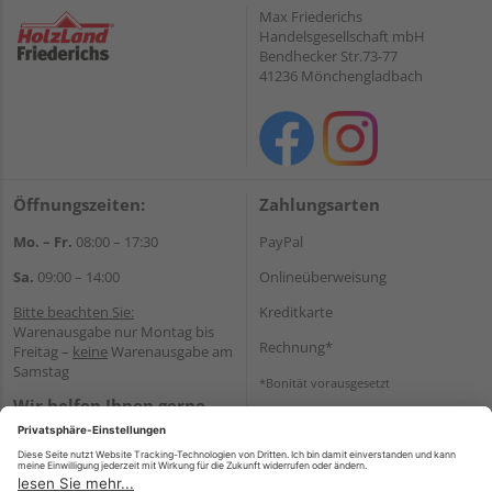
Max Friederichs
Handelsgesellschaft mbH
Bendhecker Str.73-77
41236 Mönchengladbach
Öffnungszeiten:
Zahlungsarten
Mo. – Fr.
08:00 – 17:30
PayPal
Sa.
09:00 – 14:00
Onlineüberweisung
Bitte beachten Sie:
Kreditkarte
Warenausgabe nur Montag bis
Rechnung*
Freitag –
keine
Warenausgabe am
Samstag
*Bonität vorausgesetzt
Wir helfen Ihnen gerne
Versand
weiter
Versandkosten
Tel.:
+49 2166 9199137
E-Mail:
holzland-
shop@friederichs-gmbh.de