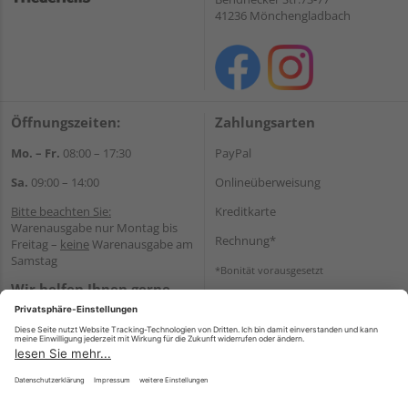
41236 Mönchengladbach
Öffnungszeiten:
Zahlungsarten
Mo. – Fr.
08:00 – 17:30
PayPal
Sa.
09:00 – 14:00
Onlineüberweisung
Bitte beachten Sie:
Kreditkarte
Warenausgabe nur Montag bis
Rechnung*
Freitag –
keine
Warenausgabe am
Samstag
*Bonität vorausgesetzt
Wir helfen Ihnen gerne
Versand
weiter
Versandkosten
Tel.:
+49 2166 9199137
E-Mail:
holzland-
shop@friederichs-gmbh.de