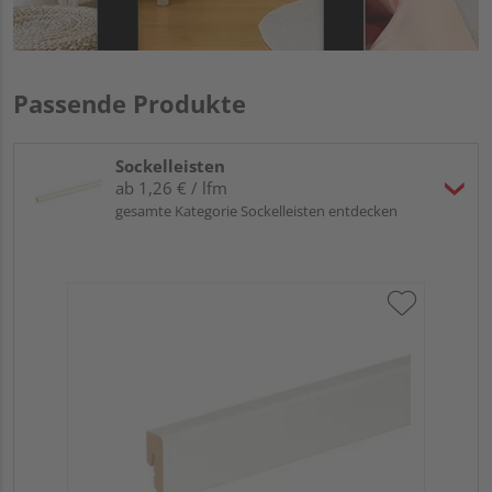
Passende Produkte
Sockelleisten
ab 1,26 € / lfm
gesamte Kategorie Sockelleisten entdecken
Neu
fo
cm