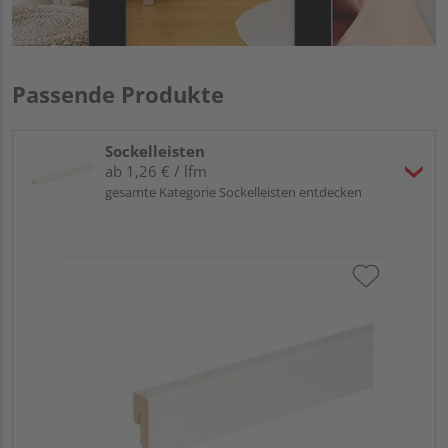
Passende Produkte
Sockelleisten
ab 1,26 € / lfm
gesamte Kategorie Sockelleisten entdecken
Neu
fo
cm