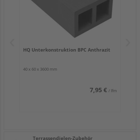
…weniger Materialbedarf
…preisgünstiger als Massivprofile
…unsichtbare Kabelverlegung möglich (durch
Hohlkammern)
…bei Zuschnitt Versiegelung der Kammern
bedenken!
…ausreichend Gefälle einplanen und geringeren
Unterkonstruktionsabstand beachten
HQ Unterkonstruktion BPC Anthrazit
40 x 60 x 3600 mm
Die Optik:
Die Terrassendiele „Risu“ überzeugt mit
ihrer
stilvollen, dunklen Farbgebung
sowie
7,95 €
/ lfm
unterschiedlich gestalteten
Oberflächenbeschaffenheiten
für…
…eine elegante Optik im Stile exklusiver Edelhölzer
…eine hervorragende Kombinierbarkeit mit Möbeln
& Dekorationen mittlerer Farbtöne
…eine zweiseitige Gestaltung: glatt / geriffelt
…eine beidseitige Verwendbarkeit ganz nach
Terrassendielen-Zubehör
persönlichem Gusto