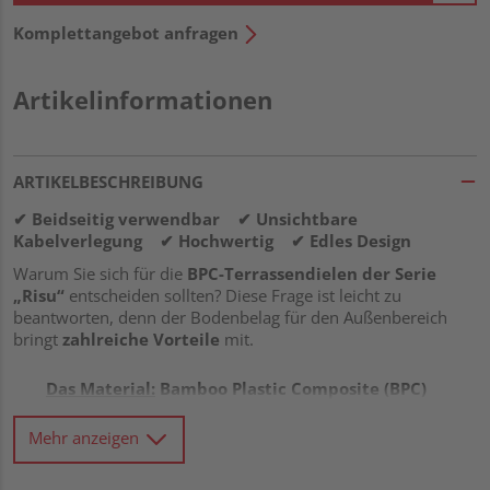
Komplettangebot anfragen
Artikelinformationen
ARTIKELBESCHREIBUNG
✔ Beidseitig verwendbar ✔ Unsichtbare
Kabelverlegung ✔ Hochwertig ✔ Edles Design
Warum Sie sich für die
BPC-Terrassendielen der Serie
„Risu“
entscheiden sollten? Diese Frage ist leicht zu
beantworten, denn der Bodenbelag für den Außenbereich
bringt
zahlreiche Vorteile
mit.
Das Material:
Bamboo Plastic Composite (BPC)
gilt als DIE Alternative zu WPC (Wood Plastic
Composite). Sie verbindet gekonnt
beste
Mehr anzeigen
Eigenschaften von natürlichen Bambusfasern
und widerstandsfähigem Kunststoff
. Weitere