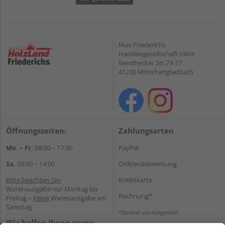
Max Friederichs
Handelsgesellschaft mbH
Bendhecker Str.73-77
41236 Mönchengladbach
Öffnungszeiten:
Zahlungsarten
Mo. – Fr.
08:00 – 17:30
PayPal
Sa.
09:00 – 14:00
Onlineüberweisung
Bitte beachten Sie:
Kreditkarte
Warenausgabe nur Montag bis
Rechnung*
Freitag –
keine
Warenausgabe am
Samstag
*Bonität vorausgesetzt
Wir helfen Ihnen gerne