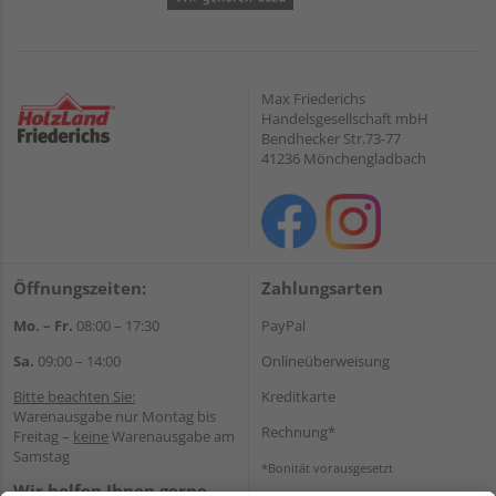
Max Friederichs
Handelsgesellschaft mbH
Bendhecker Str.73-77
41236 Mönchengladbach
Öffnungszeiten:
Zahlungsarten
Mo. – Fr.
08:00 – 17:30
PayPal
Sa.
09:00 – 14:00
Onlineüberweisung
Bitte beachten Sie:
Kreditkarte
Warenausgabe nur Montag bis
Rechnung*
Freitag –
keine
Warenausgabe am
Samstag
*Bonität vorausgesetzt
Wir helfen Ihnen gerne