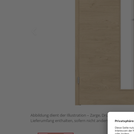
Abbildung dient der Illustration – Zarge, Drückergarnitur 
Lieferumfang enthalten, sofern nicht anders angegeben.