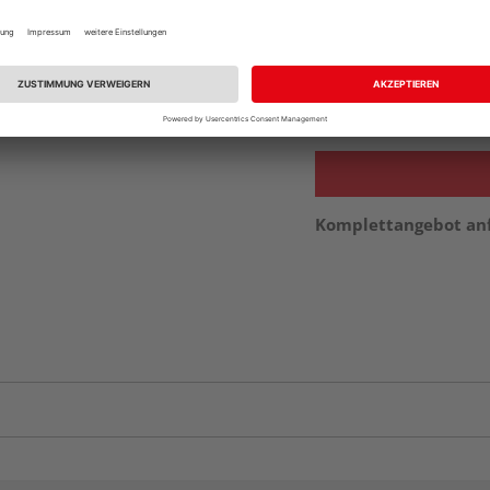
Beim Händler 
Auf Vorbestellun
vue.ads.priceMerch
Komplettangebot an