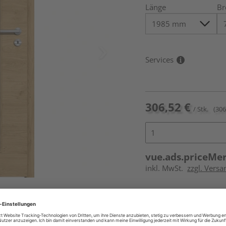
Länge
Br
Services
306,52 €
/ Stk.
(306
vue.ads.priceMe
inkl. MwSt.
zzgl. Versa
und Glaseinsatz nicht im
Online bestell
Ihr Standort ist n