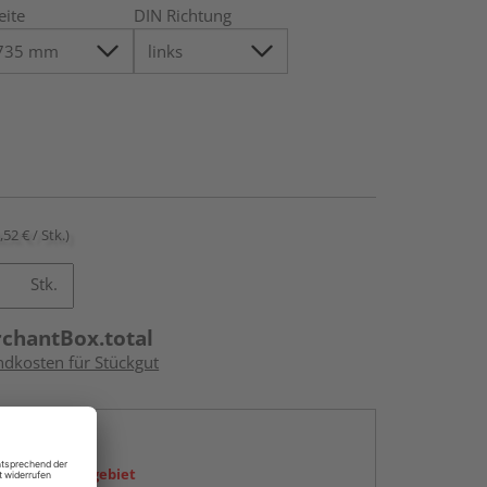
eite
DIN Richtung
,52 € / Stk.)
Stk.
rchantBox.total
ndkosten für Stückgut
en
icht im Liefergebiet