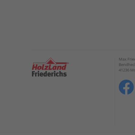
Max Frie
Bendheck
41236 M