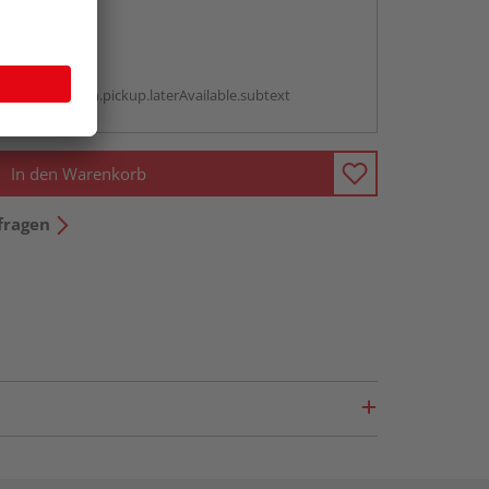
abholen
g:
antBox.option.pickup.laterAvailable.subtext
In den Warenkorb
fragen