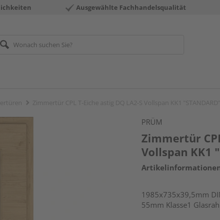
ichkeiten
Ausgewählte Fachhandelsqualität
ertüren
Zimmertür CPL T-Eiche astig DQ LA2-S Vollspan KK1 "STANDARD
PRÜM
Zimmertür CPL
Vollspan KK1
Artikelinformatione
1985x735x39,5mm DIN 
55mm Klasse1 Glasra