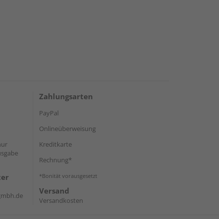
Zahlungsarten
PayPal
Onlineüberweisung
nur
Kreditkarte
sgabe
Rechnung*
ter
*Bonität vorausgesetzt
Versand
-gmbh.de
Versandkosten