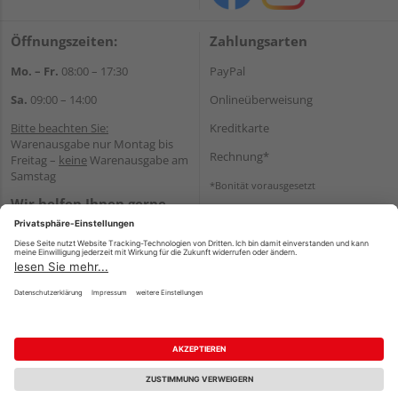
Öffnungszeiten:
Zahlungsarten
Mo. – Fr.
08:00 – 17:30
PayPal
Sa.
09:00 – 14:00
Onlineüberweisung
Bitte beachten Sie:
Kreditkarte
Warenausgabe nur Montag bis
Rechnung*
Freitag –
keine
Warenausgabe am
Samstag
*Bonität vorausgesetzt
Wir helfen Ihnen gerne
Versand
weiter
Versandkosten
Tel.:
+49 2166 9199137
E-Mail:
holzland-
shop@friederichs-gmbh.de
Impressum
AGB
Widerruf
Datenschutz
Reservierungsbedingungen
Vertrag widerrufen