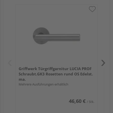
Gri
Kl
Pro
Meh
Griffwerk Türgriffgarnitur LUCIA PROF
Schraubt.GK3 Rosetten rund OS Edelst.
ma.
Mehrere Ausführungen erhältlich
46,60 €
/ Stk.