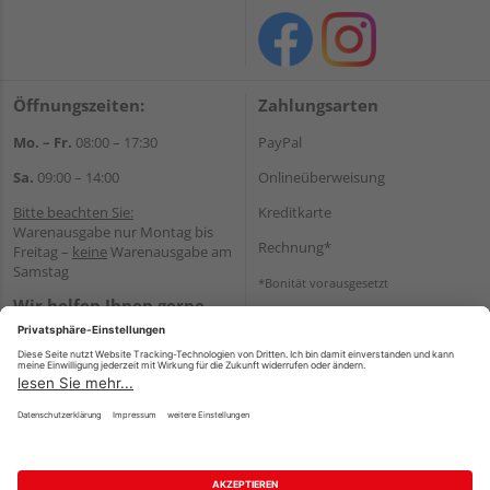
Öffnungszeiten:
Zahlungsarten
Mo. – Fr.
08:00 – 17:30
PayPal
Sa.
09:00 – 14:00
Onlineüberweisung
Bitte beachten Sie:
Kreditkarte
Warenausgabe nur Montag bis
Rechnung*
Freitag –
keine
Warenausgabe am
Samstag
*Bonität vorausgesetzt
Wir helfen Ihnen gerne
Versand
weiter
Versandkosten
Tel.:
+49 2166 9199137
E-Mail:
holzland-
shop@friederichs-gmbh.de
Impressum
AGB
Widerruf
Datenschutz