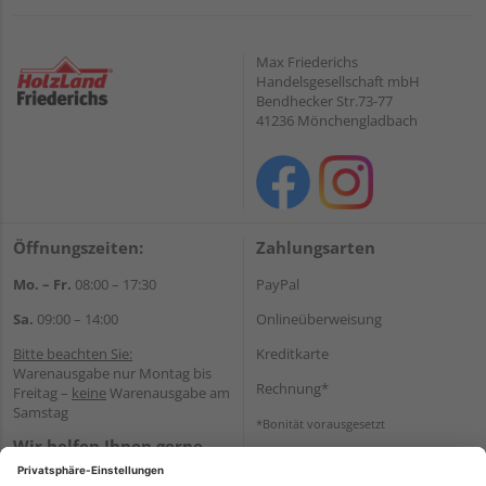
Max Friederichs
Handelsgesellschaft mbH
Bendhecker Str.73-77
41236 Mönchengladbach
Öffnungszeiten:
Zahlungsarten
Mo. – Fr.
08:00 – 17:30
PayPal
Sa.
09:00 – 14:00
Onlineüberweisung
Bitte beachten Sie:
Kreditkarte
Warenausgabe nur Montag bis
Rechnung*
Freitag –
keine
Warenausgabe am
Samstag
*Bonität vorausgesetzt
Wir helfen Ihnen gerne
Versand
weiter
Versandkosten