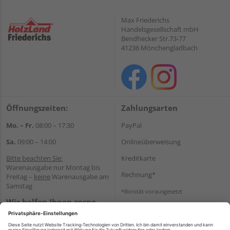
Max Friederichs
Handelsgesellschaft mbH
Bendhecker Str.73-77
41236 Mönchengladbach
Öffnungszeiten:
Zahlungsarten
Mo. – Fr.
08:00 – 17:30
PayPal
Sa.
09:00 – 14:00
Onlineüberweisung
Bitte beachten Sie:
Kreditkarte
Warenausgabe nur Montag bis
Rechnung*
Freitag –
keine
Warenausgabe am
Samstag
*Bonität vorausgesetzt
Wir helfen Ihnen gerne
Versand
weiter
Versandkosten
Tel.:
+49 2166 9199137