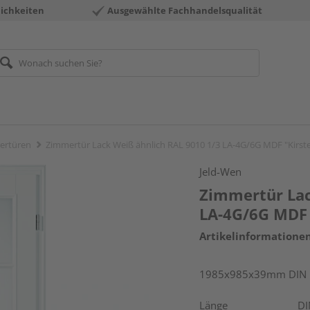
ichkeiten
Ausgewählte Fachhandelsqualität
ertüren
Zimmertür Lack Weiß ähnlich RAL 9010 1/3 LA-4G/6G MDF "Kirst
Jeld-Wen
Zimmertür Lac
LA-4G/6G MDF 
Artikelinformatione
1985x985x39mm DIN re
Länge
DI