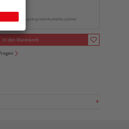
abholen
g:
antBox.option.pickup.laterAvailable.subtext
In den Warenkorb
fragen