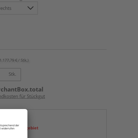
1.177,79 € / Stk.)
Stk.
rchantBox.total
ndkosten für Stückgut
en
icht im Liefergebiet