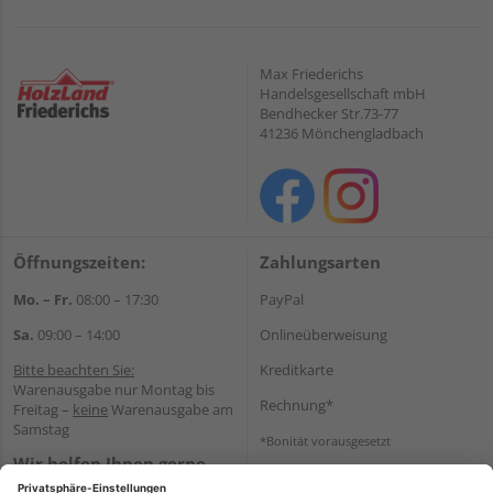
Max Friederichs
Handelsgesellschaft mbH
Bendhecker Str.73-77
41236 Mönchengladbach
Öffnungszeiten:
Zahlungsarten
Mo. – Fr.
08:00 – 17:30
PayPal
Sa.
09:00 – 14:00
Onlineüberweisung
Bitte beachten Sie:
Kreditkarte
Warenausgabe nur Montag bis
Rechnung*
Freitag –
keine
Warenausgabe am
Samstag
*Bonität vorausgesetzt
Wir helfen Ihnen gerne
Versand
weiter