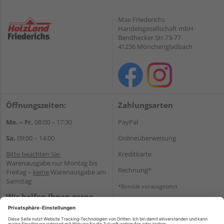
Max Friederichs
Handelsgesellschaft mbH
Bendhecker Str.73-77
41236 Mönchengladbach
Öffnungszeiten:
Zahlungsarten
Mo. – Fr.
08:00 – 17:30
PayPal
Sa.
09:00 – 14:00
Onlineüberweisung
Bitte beachten Sie:
Kreditkarte
Warenausgabe nur Montag bis
Rechnung*
Freitag –
keine
Warenausgabe am
Samstag
*Bonität vorausgesetzt
Wir helfen Ihnen gerne
Versand
weiter
Versandkosten
Tel.:
+49 2166 9199137