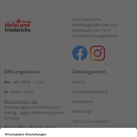
Max Friederichs
Handelsgesellschaft mbH
Bendhecker Str.73-77
41236 Mönchengladbach
Öffnungszeiten:
Zahlungsarten
Mo. – Fr.
08:00 – 17:30
PayPal
Sa.
09:00 – 14:00
Onlineüberweisung
Bitte beachten Sie:
Kreditkarte
Warenausgabe nur Montag bis
Rechnung*
Freitag –
keine
Warenausgabe am
Samstag
*Bonität vorausgesetzt
Wir helfen Ihnen gerne
Versand
weiter
Versandkosten