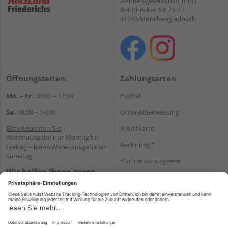
Handelsgesellschaft mbH
Bendhecker Str.73-77
41236 Mönchengladbach
Öffnungszeiten:
Zahlungsarten
Mo. – Fr.
08:00 – 17:30
PayPal
Sa.
09:00 – 14:00
Onlineüberweisung
Bitte beachten Sie:
Kreditkarte
Warenausgabe nur Montag bis
Rechnung*
Freitag –
keine
Warenausgabe am
Samstag
*Bonität vorausgesetzt
Wir helfen Ihnen gerne
Versand
weiter
Versandkosten
Tel.:
+49 2166 9199137
E-Mail:
holzland-
shop@friederichs-gmbh.de