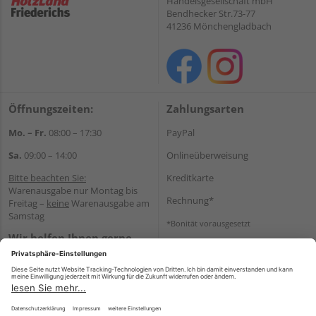
Handelsgesellschaft mbH
Bendhecker Str.73-77
41236 Mönchengladbach
Öffnungszeiten:
Zahlungsarten
Mo. – Fr.
08:00 – 17:30
PayPal
Sa.
09:00 – 14:00
Onlineüberweisung
Bitte beachten Sie:
Kreditkarte
Warenausgabe nur Montag bis
Rechnung*
Freitag –
keine
Warenausgabe am
Samstag
*Bonität vorausgesetzt
Wir helfen Ihnen gerne
Versand
weiter
Versandkosten
Tel.:
+49 2166 9199137
E-Mail:
holzland-
shop@friederichs-gmbh.de