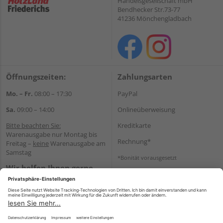
Handelsgesellschaft mbH
Bendhecker Str.73-77
41236 Mönchengladbach
Öffnungszeiten:
Zahlungsarten
Mo. – Fr.
08:00 – 17:30
PayPal
Sa.
09:00 – 14:00
Onlineüberweisung
Bitte beachten Sie:
Kreditkarte
Warenausgabe nur Montag bis
Rechnung*
Freitag –
keine
Warenausgabe am
Samstag
*Bonität vorausgesetzt
Wir helfen Ihnen gerne
Versand
weiter
Versandkosten
Tel.:
+49 2166 9199137
E-Mail:
holzland-
shop@friederichs-gmbh.de