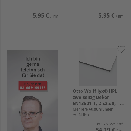
3050x68x26mm
4000x68x26mm
5,95 €
5,95 €
/ lfm
/ lfm
Otto Wolff lyx® HPL
zweiseitig Dekor
EN13501-1, D-s2,d0,
3.050x1.300x6mm JD
Mehrere Ausführungen
erhältlich
weiss 231
UVP
78,35 €
/ m²
54,19 €
/ m²