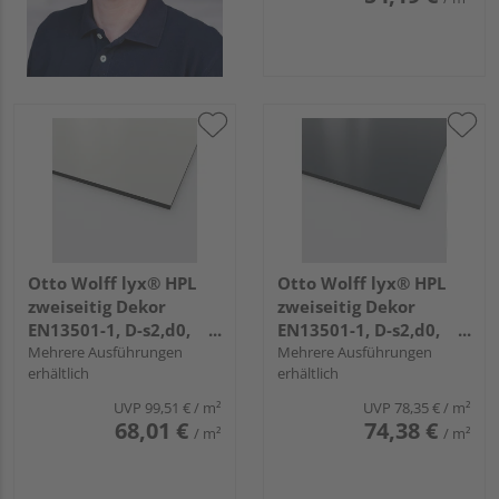
Otto Wolff lyx® HPL
Otto Wolff lyx® HPL
zweiseitig Dekor
zweiseitig Dekor
EN13501-1, D-s2,d0,
EN13501-1, D-s2,d0,
3.050x1.300x8mm
Mehrere Ausführungen
3.050x1.300x6mm
Mehrere Ausführungen
erhältlich
erhältlich
einseitig Folie JD
einseitig Folie JD
zinkgrau 313
anthrazit 232
UVP
99,51 €
/ m²
UVP
78,35 €
/ m²
68,01 €
74,38 €
/ m²
/ m²