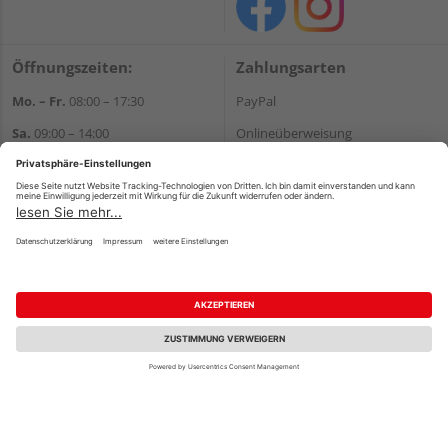
Öffnungszeiten:
Zahlungsarten
Mo. – Fr.
08:00 – 17:30
PayPal
Sa.
09:00 – 14:00
Onlineüberweisung
Bitte beachten Sie:
Kreditkarte
Warenausgabe nur Montag bis
Rechnung*
Freitag –
keine
Warenausgabe am
Samstag
*Bonität vorausgesetzt
Wir helfen Ihnen gerne
Versand
weiter
Versandkosten
Tel.:
+49 2166 9199137
E-Mail:
holzland-
shop@friederichs-gmbh.de
Impressum
AGB
Widerruf
Datenschutz
Reservierungsbedingungen
Vertrag widerrufen