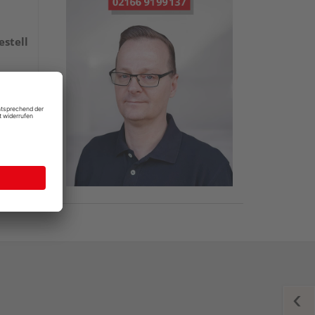
estell
Paket(e)