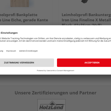
olzprofi Bankplatte
Leimholzprofi Bankunterg
e Line Eiche, gerade Kante
Iron Line Fineline X Metall
Black, 41x36cm (HxB)
e Ausführungen erhältlich
2 Stück / Paket
221,59 €
151,83 €
/ Stk.
/ 
Unsere Zertifizierungen und Partner