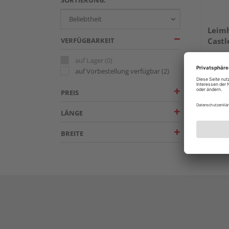
Leimh
VERFÜGBARKEIT
Castl
auf Lager
(0)
Mehrer
auf Vorbestellung verfügbar
(2)
PREIS
LÄNGE
BREITE