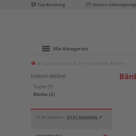
Top-Beratung
Sichere Zahlungsmögl
Alle Kategorien
Home
Garten und Freizeit
Indoor-Möbel
Bänke
Bän
Indoor-Möbel
Tische (7)
Bänke (2)
Ihr Standort:
JETZT ANGEBEN
SORTIERUNG: