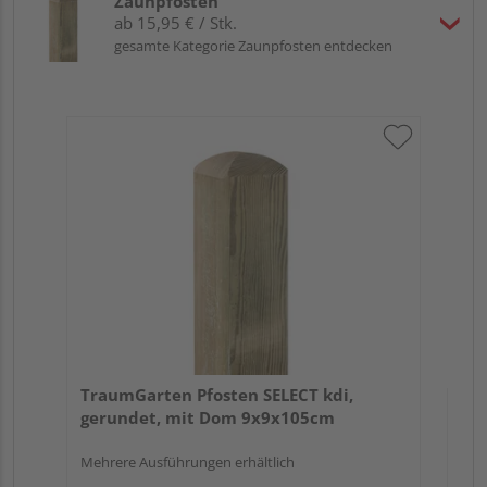
Zaunpfosten
ab 15,95 € / Stk.
gesamte Kategorie Zaunpfosten entdecken
Tr
zu
7x
TraumGarten Pfosten SELECT kdi,
gerundet, mit Dom 9x9x105cm
Mehrere Ausführungen erhältlich