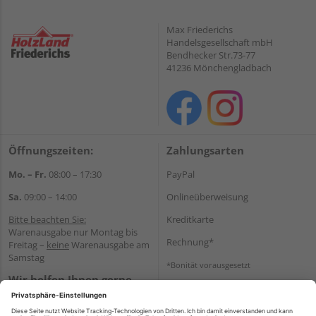
Max Friederichs
Handelsgesellschaft mbH
Bendhecker Str.73-77
41236 Mönchengladbach
Öffnungszeiten:
Zahlungsarten
Mo. – Fr.
08:00 – 17:30
PayPal
Sa.
09:00 – 14:00
Onlineüberweisung
Bitte beachten Sie:
Kreditkarte
Warenausgabe nur Montag bis
Rechnung*
Freitag –
keine
Warenausgabe am
Samstag
*Bonität vorausgesetzt
Wir helfen Ihnen gerne
Versand
weiter
Versandkosten
Tel.:
+49 2166 9199137