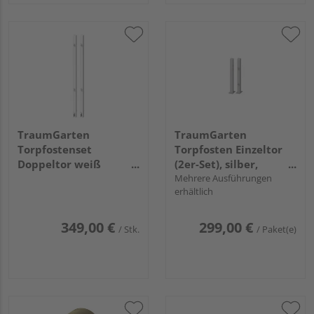
TraumGarten
TraumGarten
Torpfostenset
Torpfosten Einzeltor
Doppeltor weiß
(2er-Set), silber,
einbetonieren
aufschraub.
Mehrere Ausführungen
erhältlich
Torhöhe 180,
8x8x105cm
8x8x255cm
349,00 €
299,00 €
/ Stk.
/ Paket(e)