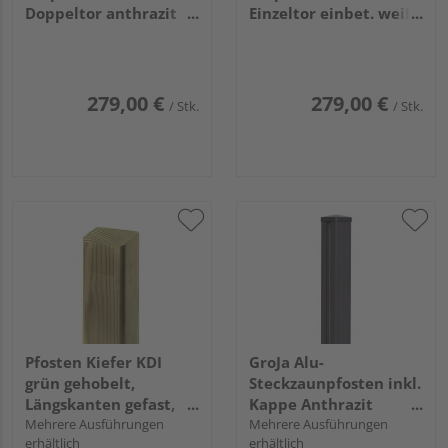
Doppeltor anthrazit
Einzeltor einbet. weiß
einbetonieren
Torhöhe 70,
Torhöhe 90,
8x8x140cm
8x8x165cm
279,00 €
279,00 €
/ Stk.
/ Stk.
Pfosten Kiefer KDI
GroJa Alu-
grün gehobelt,
Steckzaunpfosten inkl.
Längskanten gefast,
Kappe Anthrazit
Kopf gerade
Mehrere Ausführungen
DB703
Mehrere Ausführungen
erhältlich
erhältlich