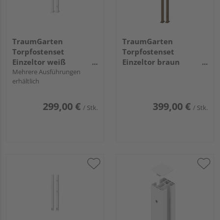
TraumGarten
TraumGarten
Torpfostenset
Torpfostenset
Einzeltor weiß
Einzeltor braun
aufschrauben Torhöhe
Mehrere Ausführungen
aufschrauben Torhöhe
erhältlich
90, 8x8x105cm
180, 8x8x195cm
299,00 €
399,00 €
/ Stk.
/ Stk.