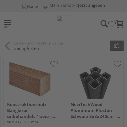
Mein Standort:
Jetzt angeben
Garten und Freizeit
Zäune
Zaunpfosten
Konstruktionsholz
NewTechWood
Bangkirai
Aluminium Pfosten
unbehandelt 4-seitig
Schwarz 8x8x240cm
geriffelt
90 x 90 x 3960 mm
inkl. Pfostenkappe