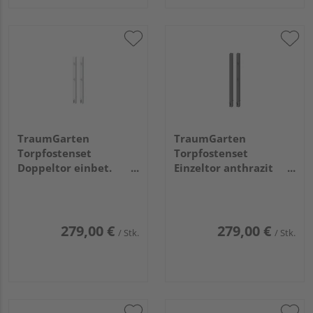
TraumGarten
TraumGarten
Torpfostenset
Torpfostenset
Doppeltor einbet.
Einzeltor anthrazit
weiß Torhöhe 70,
einbetonieren
8x8x140cm
Torhöhe 90,
8x8x165cm
279,00 €
279,00 €
/ Stk.
/ Stk.