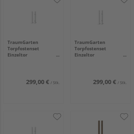
TraumGarten
TraumGarten
Torpfostenset
Torpfostenset
Einzeltor
Einzeltor
aufschrauben weiß
aufschrauben weiß
Torhöhe 70, 8x8x85cm
Torhöhe 85,
8x8x100cm
299,00 €
299,00 €
/ Stk.
/ Stk.