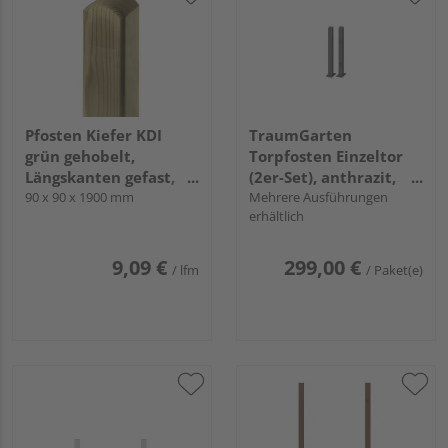
Pfosten Kiefer KDI
TraumGarten
grün gehobelt,
Torpfosten Einzeltor
Längskanten gefast,
(2er-Set), anthrazit,
Kopf gerundet
90 x 90 x 1900 mm
aufschr. 8x8x105cm
Mehrere Ausführungen
erhältlich
9,09 €
299,00 €
/ lfm
/ Paket(e)