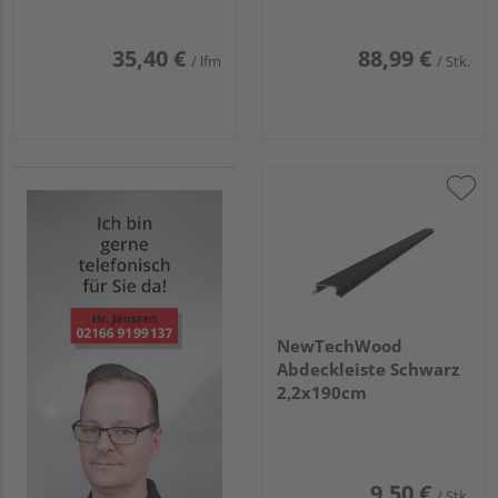
35,40 €
88,99 €
/ lfm
/ Stk.
NewTechWood
Abdeckleiste Schwarz
2,2x190cm
9,50 €
/ Stk.