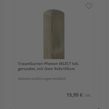
Tr
zu
7x
TraumGarten Pfosten SELECT kdi,
gerundet, mit Dom 9x9x105cm
Mehrere Ausführungen erhältlich
15,95 €
/ Stk.