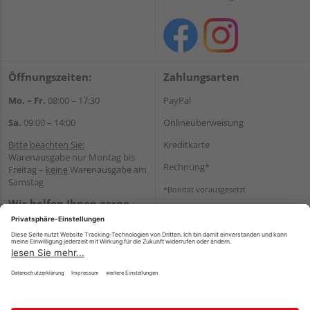
Öffnungszeiten:
Zahlungsarten
Mo. – Fr.
08:00 – 17:30
PayPal
Sa.
09:00 – 14:00
Onlineüberweisung
Bitte beachten Sie:
Kreditkarte
Warenausgabe nur Montag bis
Rechnung*
Freitag –
keine
Warenausgabe am
Samstag
*Bonität vorausgesetzt
Wir helfen Ihnen gerne
Versand
weiter
Versandkosten
Tel.:
+49 2166 9199137
E-Mail:
holzland-
shop@friederichs-gmbh.de
Impressum
AGB
Widerruf
Datenschutz