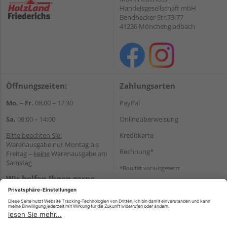
Handelsgesellschaft mbH
Bendhecker Str.73-77
41236 Mönchengladbach
Öffnungszeiten:
Zahlungsarten
Mo. – Fr.
08:00 – 17:30
PayPal
Sa.
09:00 – 14:00
Onlineüberweisung
Bitte beachten Sie:
Kreditkarte
Warenausgabe nur Montag bis
Rechnung*
Freitag –
keine
Warenausgabe am
Samstag
*Bonität vorausgesetzt
Wir helfen Ihnen gerne
Versand
weiter
Versandkosten
Tel.:
+49 2166 9199137
E-Mail:
holzland-
shop@friederichs-gmbh.de