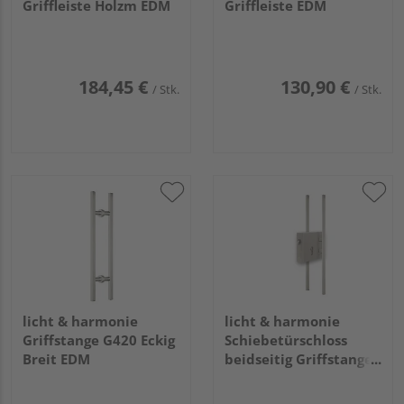
Griffleiste Holzm EDM
Griffleiste EDM
184,45 €
130,90 €
/ Stk.
/ Stk.
licht & harmonie
licht & harmonie
Griffstange G420 Eckig
Schiebetürschloss
Breit EDM
beidseitig Griffstange
eckig breit EM