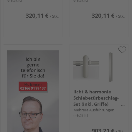
erhältlich
erhältlich
320,11 €
320,11 €
/ Stk.
/ Stk.
licht & harmonie
Schiebetürbeschlag-
Set (inkl. Griffe)
"Edition Style"
Mehrere Ausführungen
erhältlich
903,21 €
/ Stk.