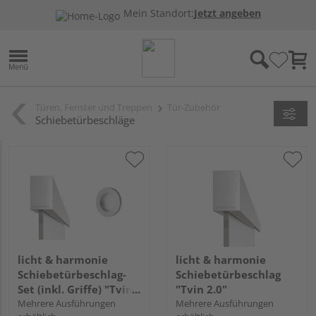
Mein Standort:
Jetzt angeben
Türen, Fenster und Treppen
Tür-Zubehör
Schiebetürbeschläge
licht & harmonie
licht & harmonie
Schiebetürbeschlag-
Schiebetürbeschlag
Set (inkl. Griffe) "Tvin
"Tvin 2.0"
2.0"
Mehrere Ausführungen
Mehrere Ausführungen