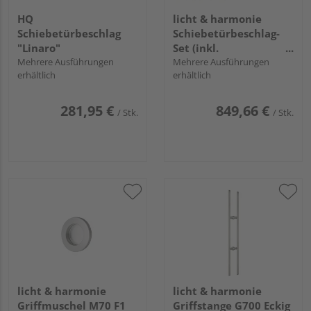
HQ
licht & harmonie
Schiebetürbeschlag
Schiebetürbeschlag-
"Linaro"
Set (inkl.
Mehrere Ausführungen
Schlosskasten + Griffe)
Mehrere Ausführungen
erhältlich
erhältlich
abschließbar "Tvin
2.0"
281,95 €
849,66 €
/ Stk.
/ Stk.
licht & harmonie
licht & harmonie
Griffmuschel M70 F1
Griffstange G700 Eckig