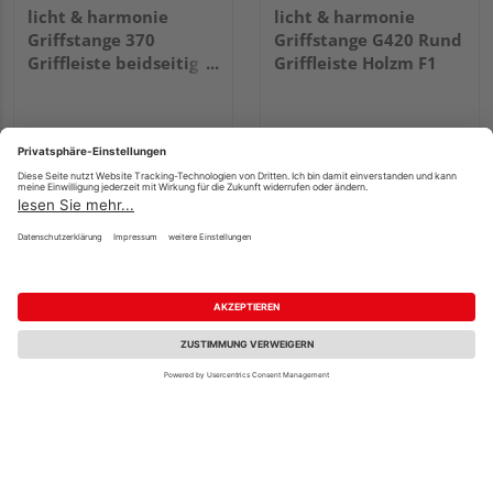
licht & harmonie
licht & harmonie
Griffstange 370
Griffstange G420 Rund
Griffleiste beidseitig
Griffleiste Holzm F1
F1
130,90 €
130,90 €
/ Stk.
/ Stk.
Fachberatung
licht & harmonie
licht & harmonie
Schiebetürschloss
Schiebetürschloss