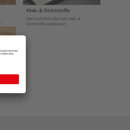
Kleb- & Dichtstoffe
Damit wirklich alles hält: Kleb- &
!
Dichtstoffe entdecken!
mein: