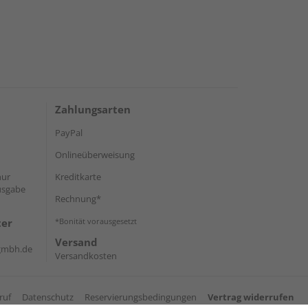
Zahlungsarten
PayPal
Onlineüberweisung
nur
Kreditkarte
sgabe
Rechnung*
ter
*Bonität vorausgesetzt
Versand
-gmbh.de
Versandkosten
ruf
Datenschutz
Reservierungsbedingungen
Vertrag widerrufen