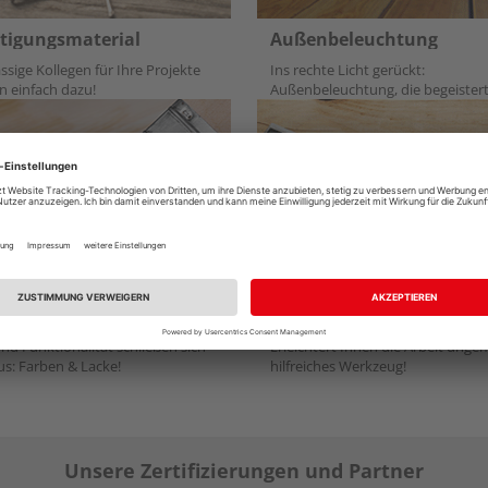
tigungsmaterial
Außenbeleuchtung
ssige Kollegen für Ihre Projekte
Ins rechte Licht gerückt:
n einfach dazu!
Außenbeleuchtung, die begeistert
en & Lacke
Werkzeug
nd Funktionalität schließen sich
Erleichtert Ihnen die Arbeit unge
us: Farben & Lacke!
hilfreiches Werkzeug!
Unsere Zertifizierungen und Partner