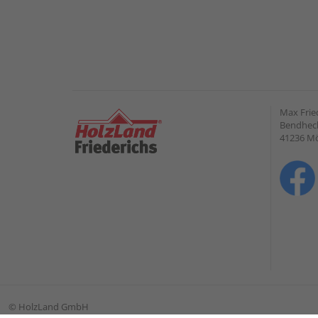
Max Frie
Bendheck
41236 M
©
HolzLand GmbH