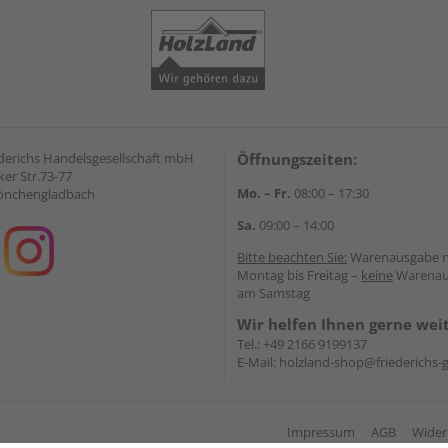
derichs Handelsgesellschaft mbH
Öffnungszeiten:
er Str.73-77
Mo. – Fr.
08:00 – 17:30
önchengladbach
Sa.
09:00 – 14:00
Bitte beachten Sie:
Warenausgabe 
Montag bis Freitag –
keine
Warenau
am Samstag
Wir helfen Ihnen gerne wei
Tel.:
+49 2166 9199137
E-Mail:
holzland-shop@friederichs
Impressum
AGB
Wider