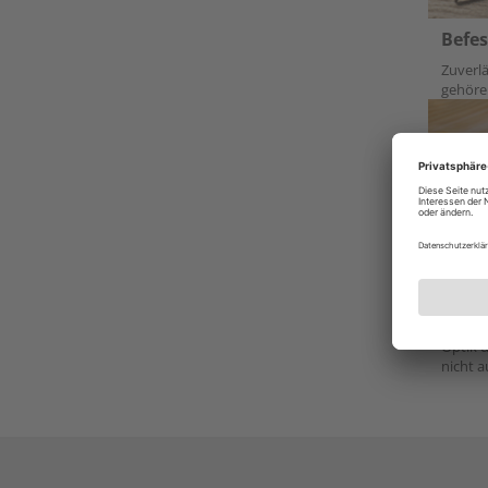
Befes
Zuverlä
gehöre
Farb
Optik u
nicht a