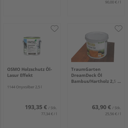
90,00 € / l
OSMO Holzschutz Öl-
TraumGarten
Lasur Effekt
DreamDeck Öl
Bambus/Hartholz 2,5
1144 Onyxsilber 2,5 l
Liter
193,35 €
63,90 €
/ Stk.
/ Stk.
77,34 € / l
25,56 € / l