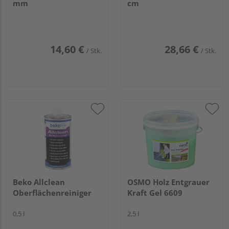
mm
cm
14,60 €
28,66 €
/ Stk.
/ Stk.
Beko Allclean
OSMO Holz Entgrauer
Oberflächenreiniger
Kraft Gel 6609
0,5 l
2,5 l