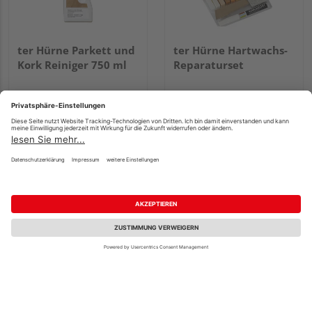
ter Hürne Parkett und
ter Hürne Hartwachs-
Kork Reiniger 750 ml
Reparaturset
12,84 €
115,38 €
/ Stk.
/ Stk.
17,12 € / l
Fachberatung