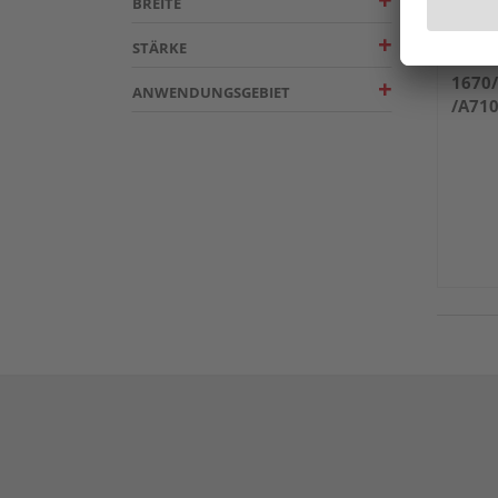
BREITE
STÄRKE
ter H
1670
ANWENDUNGSGEBIET
/A71
E706
E721