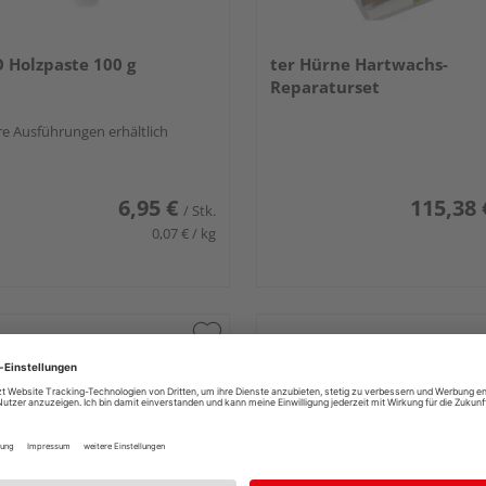
Holzpaste 100 g
ter Hürne Hartwachs-
Reparaturset
e Ausführungen erhältlich
6,95 €
115,38 
/ Stk.
0,07 € / kg