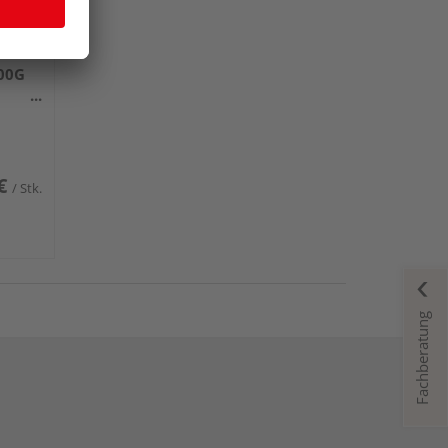
VO für
700G
g)
€
/ Stk.
Fachberatung