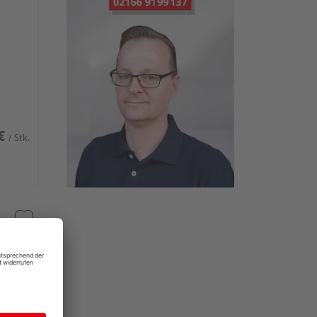
€
/ Stk.