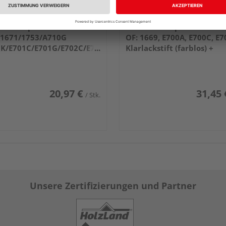
ürne Rep.set EVO f. OF
ter Hürne Reparaturset E
/1671/1753/A710G
OF: 1669, E700A, E700C, E
0K/E701C/E701G/E702C/E702G/E703G/
Klarlackstift (farblos) +
G/
Struktur-Pinsel-Stift (farbi
C/O713G/O714G/O718C
20,97 €
31,45 
/ Stk.
Unsere Zertifizierungen und Partner