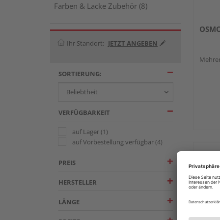
Farben & Lacke Zubehör (8)
OSMO 
Ihr Standort:
JETZT ANGEBEN
Mehrer
SORTIERUNG:
VERFÜGBARKEIT
auf Lager
(1)
auf Vorbestellung verfügbar
(4)
PREIS
HERSTELLER
LÄNGE