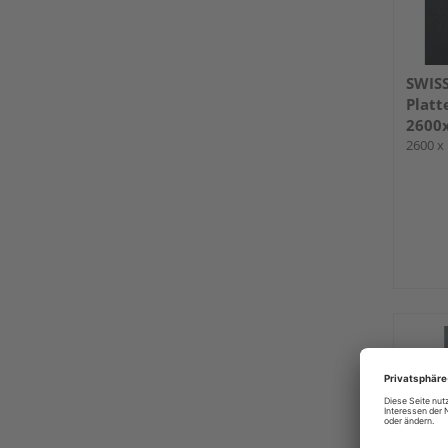
SWIS
Platt
2600
2600 x