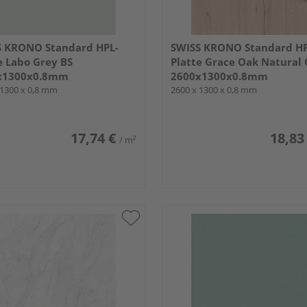
S KRONO Standard HPL-
SWISS KRONO Standard HP
e Labo Grey BS
Platte Grace Oak Natural
x1300x0.8mm
2600x1300x0.8mm
 1300 x 0,8 mm
2600 x 1300 x 0,8 mm
17,74 €
18,83
/ m²