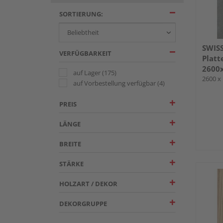
SORTIERUNG:
SWIS
VERFÜGBARKEIT
Platt
2600
auf Lager
(175)
2600 x
auf Vorbestellung verfügbar
(4)
PREIS
LÄNGE
BREITE
STÄRKE
HOLZART / DEKOR
DEKORGRUPPE