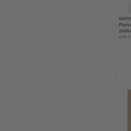
SWIS
Plat
2600
2600 x