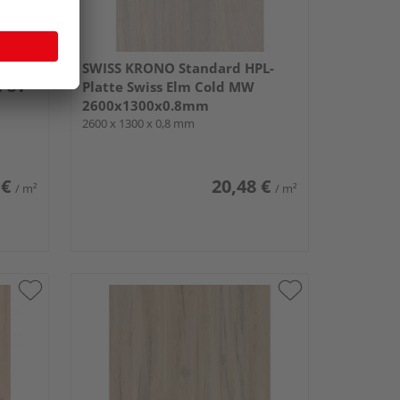
L-
SWISS KRONO Standard HPL-
l OV
Platte Swiss Elm Cold MW
2600x1300x0.8mm
2600 x 1300 x 0,8 mm
 €
20,48 €
/ m²
/ m²