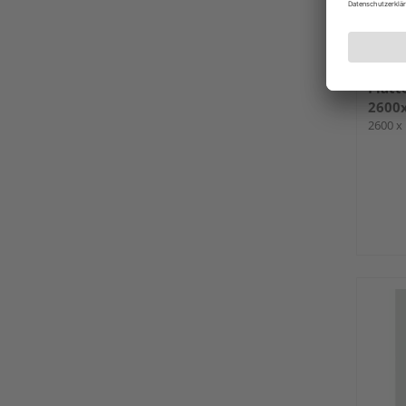
SWIS
Platt
2600
2600 x