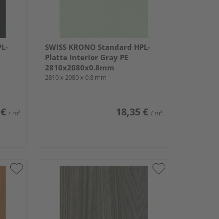
L-
SWISS KRONO Standard HPL-
Platte Interior Gray PE
2810x2080x0.8mm
2810 x 2080 x 0,8 mm
 €
18,35 €
/ m²
/ m²