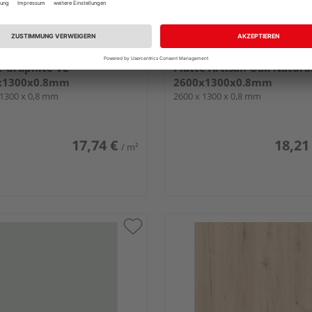
S KRONO Standard HPL-
SWISS KRONO Standard HP
e Graphite VL
Platte Artisan Oak Natura
x1300x0.8mm
2600x1300x0.8mm
 1300 x 0,8 mm
2600 x 1300 x 0,8 mm
17,74 €
18,21
/ m²