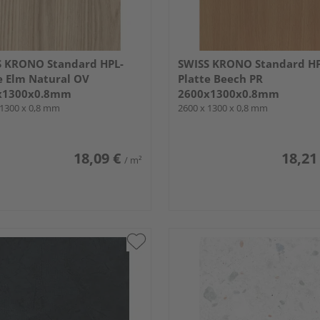
S KRONO Standard HPL-
SWISS KRONO Standard HP
e Elm Natural OV
Platte Beech PR
x1300x0.8mm
2600x1300x0.8mm
 1300 x 0,8 mm
2600 x 1300 x 0,8 mm
18,09 €
18,21
/ m²