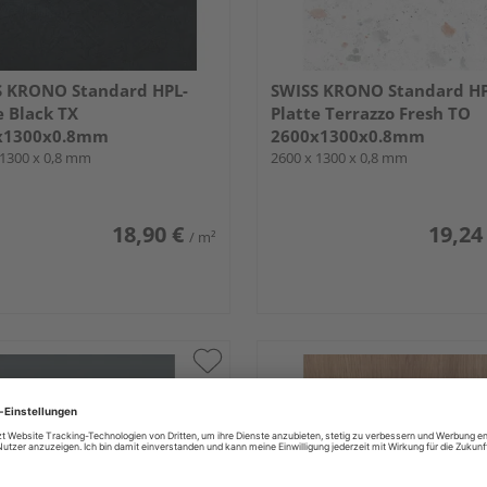
S KRONO Standard HPL-
SWISS KRONO Standard HP
e Black TX
Platte Terrazzo Fresh TO
x1300x0.8mm
2600x1300x0.8mm
 1300 x 0,8 mm
2600 x 1300 x 0,8 mm
18,90 €
19,24
/ m²