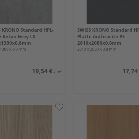
S KRONO Standard HPL-
SWISS KRONO Standard HP
e Beton Grey LX
Platte Anthracite PE
x1300x0.8mm
2810x2080x0.8mm
 1300 x 0,8 mm
2810 x 2080 x 0,8 mm
19,54 €
17,74
/ m²