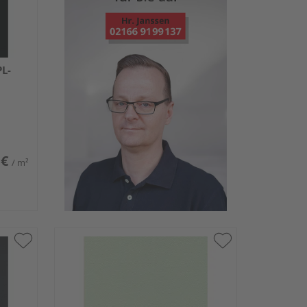
L-
 €
/ m²