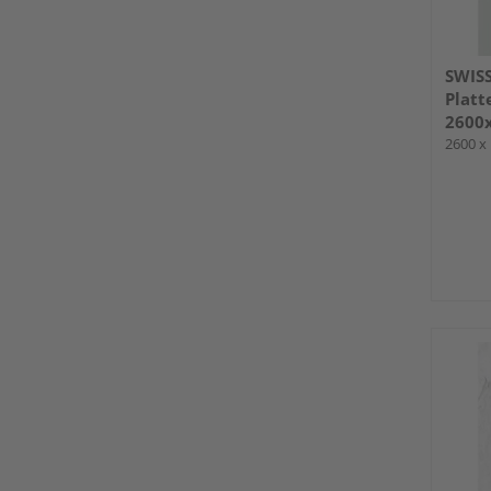
SWIS
Platt
2600
2600 x