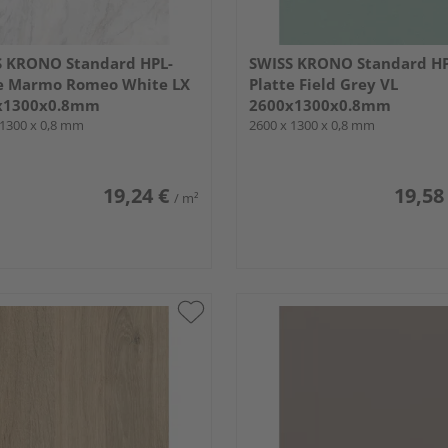
S KRONO Standard HPL-
SWISS KRONO Standard HP
te Marmo Romeo White LX
Platte Field Grey VL
x1300x0.8mm
2600x1300x0.8mm
 1300 x 0,8 mm
2600 x 1300 x 0,8 mm
19,24 €
19,58
/ m²