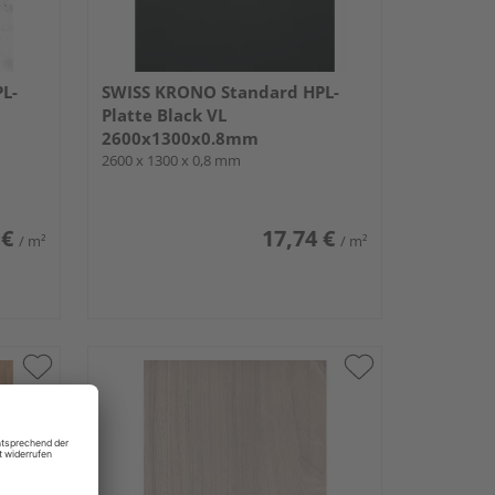
L-
SWISS KRONO Standard HPL-
Platte Black VL
2600x1300x0.8mm
2600 x 1300 x 0,8 mm
 €
17,74 €
/ m²
/ m²