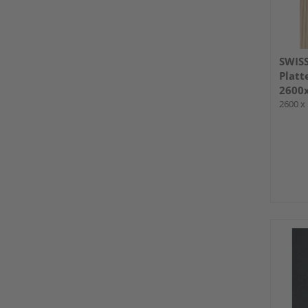
SWIS
Platt
2600
2600 x