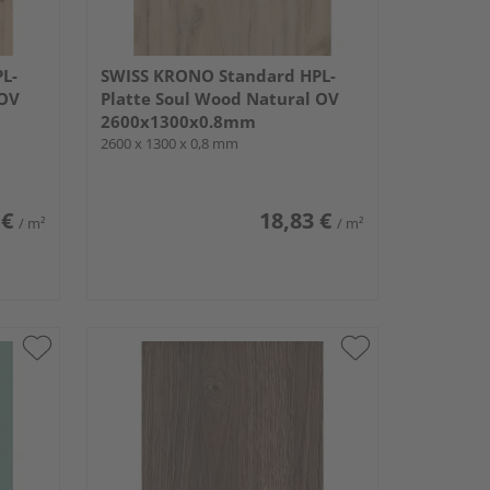
L-
SWISS KRONO Standard HPL-
 OV
Platte Soul Wood Natural OV
2600x1300x0.8mm
2600 x 1300 x 0,8 mm
 €
18,83 €
/ m²
/ m²