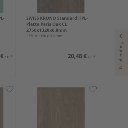
L-
SWISS KRONO Standard HPL-
Platte Paris Oak CL
2750x1320x0.8mm
2750 x 1320 x 0,8 mm
Fachberatung
 €
20,48 €
/ m²
/ m²