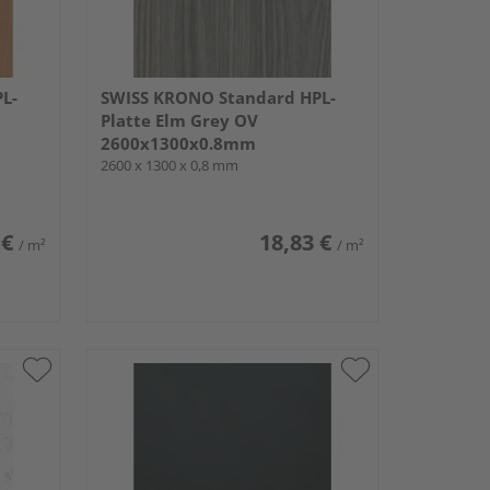
L-
SWISS KRONO Standard HPL-
Platte Elm Grey OV
2600x1300x0.8mm
2600 x 1300 x 0,8 mm
 €
18,83 €
/ m²
/ m²