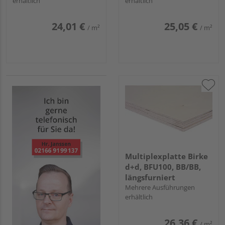
erhältlich
erhältlich
24,01 €
25,05 €
/ m²
/ m²
Multiplexplatte Birke
d+d, BFU100, BB/BB,
längsfurniert
Mehrere Ausführungen
erhältlich
26,36 €
/ m²