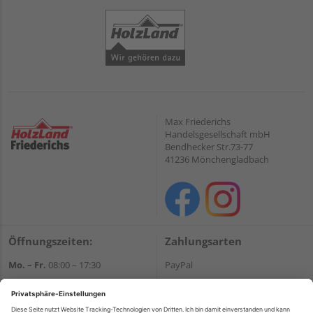
Max Friederichs
Handelsgesellschaft mbH
Bendhecker Str.73-77
41236 Mönchengladbach
Öffnungszeiten:
Zahlungsarten
Mo. – Fr.
08:00 – 17:30
PayPal
Sa.
09:00 – 14:00
Onlineüberweisung
Bitte beachten Sie:
Kreditkarte