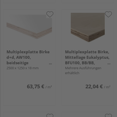
Multiplexplatte Birke
Multiplexplatte Birke,
d+d, AW100,
Mittellage Eukalyptus,
beidseitige
BFU100, BB/BB,
Melaminharzbeschichtung
2500 x 1250 x 18 mm
längsfurniert
Mehrere Ausführungen
erhältlich
weiß
63,75 €
22,04 €
/ m²
/ m²